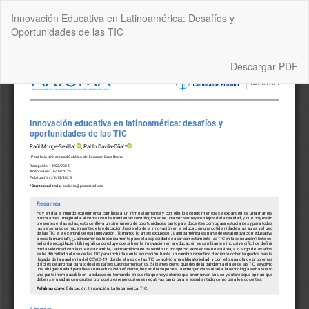
Volver
Innovación Educativa en Latinoamérica: Desafíos y
a
Oportunidades de las TIC
los
detalles
del
Descargar
Descargar PDF
artículo