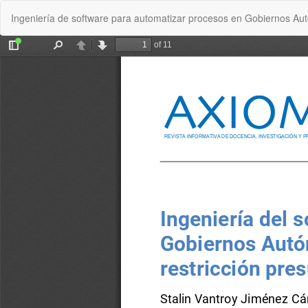
Volver
Ingeniería de software para automatizar procesos en Gobiernos Au
a
los
detalles
del
artículo