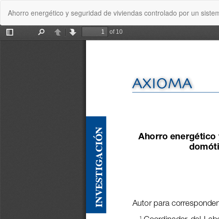
Volver
Ahorro energético y seguridad de viviendas controlado por un sist
a
los
detalles
del
artículo