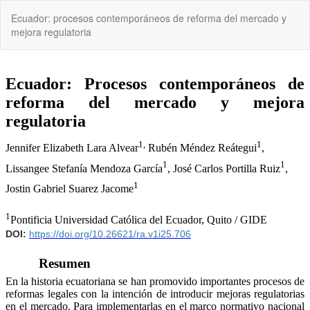
Volver
Ecuador: procesos contemporáneos de reforma del mercado y
a
mejora regulatoria
los
detalles
del
artículo