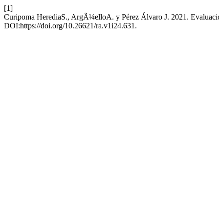
[1]
Curipoma HerediaS., ArgÃ¼elloA. y Pérez Álvaro J. 2021. Evaluación 
DOI:https://doi.org/10.26621/ra.v1i24.631.