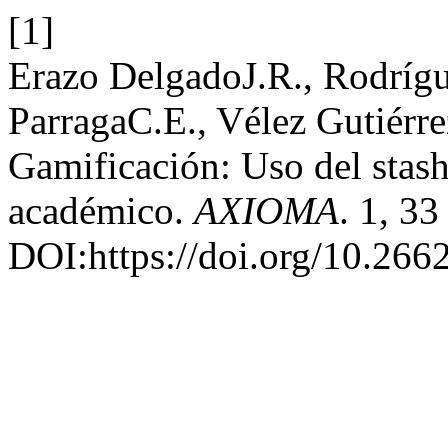
[1]
Erazo DelgadoJ.R., Rodrígu
ParragaC.E., Vélez Gutiérr
Gamificación: Uso del stash
académico.
AXIOMA
. 1, 33
DOI:https://doi.org/10.266