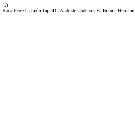
(1)
Roca-PérezL.; León TapiaD.; Andrade CadenaJ. V.; Boluda Hernánd