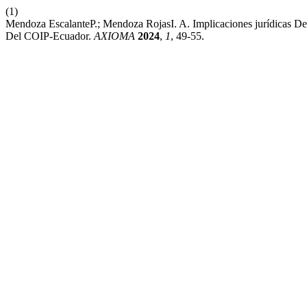
(1)
Mendoza EscalanteP.; Mendoza RojasI. A. Implicaciones jurídicas 
Del COIP-Ecuador.
AXIOMA
2024
,
1
, 49-55.