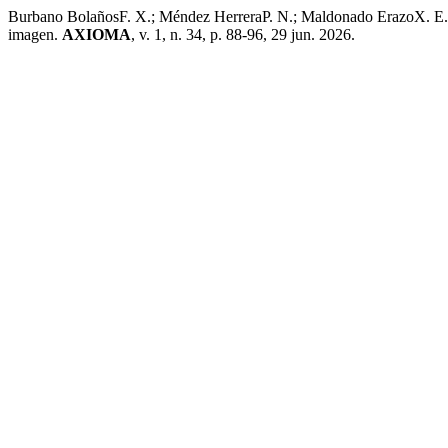
Burbano BolañosF. X.; Méndez HerreraP. N.; Maldonado ErazoX. E.; Sant
imagen.
AXIOMA
, v. 1, n. 34, p. 88-96, 29 jun. 2026.