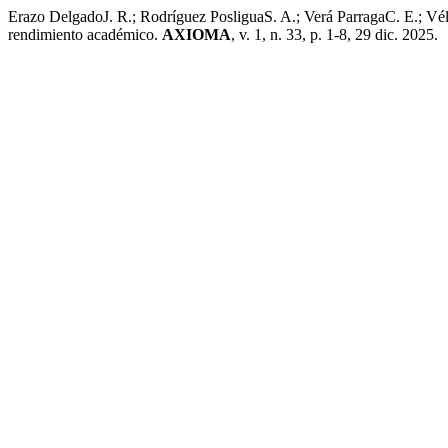
Erazo DelgadoJ. R.; Rodríguez PosliguaS. A.; Verá ParragaC. E.; Vél
rendimiento académico.
AXIOMA
, v. 1, n. 33, p. 1-8, 29 dic. 2025.