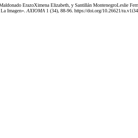
aldonado ErazoXimena Elizabeth, y Santillán MontenegroLeslie Ferna
De La Imagen».
AXIOMA
1 (34), 88-96. https://doi.org/10.26621/ra.v1i3