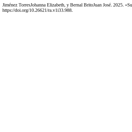
Jiménez TorresJohanna Elizabeth, y Bernal BritoJuan José. 2025. «S
https://doi.org/10.26621/ra.v1i33.988.