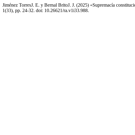
Jiménez TorresJ. E. y Bernal BritoJ. J. (2025) «Supremacía constitucio
1(33), pp. 24-32. doi: 10.26621/ra.v1i33.988.