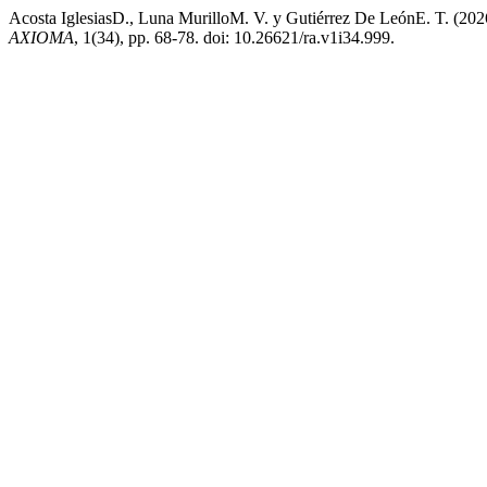
Acosta IglesiasD., Luna MurilloM. V. y Gutiérrez De LeónE. T. (202
AXIOMA
, 1(34), pp. 68-78. doi: 10.26621/ra.v1i34.999.