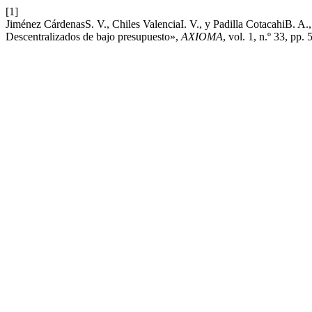
[1]
Jiménez CárdenasS. V., Chiles ValenciaI. V., y Padilla CotacahiB. A
Descentralizados de bajo presupuesto»,
AXIOMA
, vol. 1, n.º 33, pp.