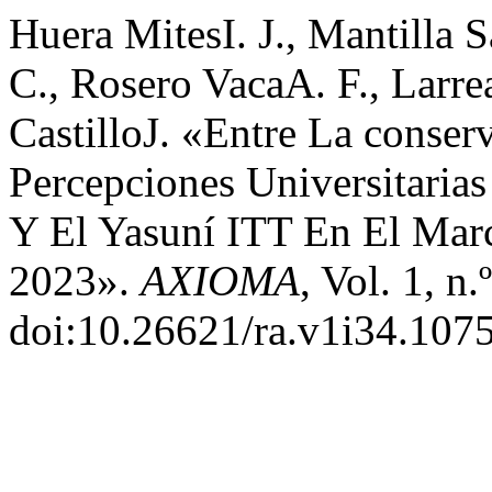
Huera MitesI. J., Mantilla 
C., Rosero VacaA. F., Larre
CastilloJ. «Entre La conser
Percepciones Universitaria
Y El Yasuní ITT En El Mar
2023».
AXIOMA
, Vol. 1, n
doi:10.26621/ra.v1i34.1075