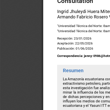
Consultation
Ingrid Jhuleydi Huera Mite
Armando Fabricio Rosero
Universidad Técnica del Norte: Ibarr
1
Universidad Técnica del Norte: Ibar
2
Recepción: 23/01/2026
Aceptación: 22/05/2026
Publicación: 01/06/2026
Correspondencia: jenny-0986@hot
Resumen
La Amazonía ecuatoriana cons
extractivismo petrolero, part
esta investigación fue anali
minar la influencia de los m
de dichas percepciones y en 
influyen los medios de comun
ecuatoriana y el Yasuní ITT 