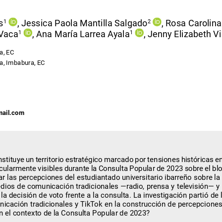
s
, Jessica Paola Mantilla Salgado
, Rosa Carolin
1
2
 Vaca
, Ana María Larrea Ayala
, Jenny Elizabeth Vil
1
1
a, EC
ra, Imbabura, EC 
mail.com
tituye un territorio estratégico marcado por tensiones históricas e
icularmente visibles durante la Consulta Popular de 2023 sobre el blo
zar las percepciones del estudiantado universitario ibarreño sobre 
edios de comunicación tradicionales —radio, prensa y televisión— y
la decisión de voto frente a la consulta. La investigación partió de
icación tradicionales y TikTok en la construcción de percepciones
en el contexto de la Consulta Popular de 2023?