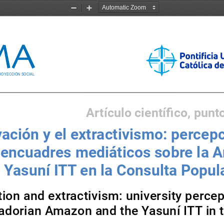
Zoom
Zoom
Out
In
Artículo científico, punt
vación y el extractivismo: percep
y encuadres mediáticos sobre la 
l Yasuní ITT en la Consulta Popul
on and extractivism: university perce
adorian Amazon and the Yasuní ITT in 