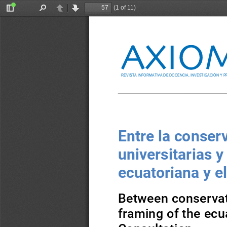
(1 of 11)
Toggle
Find
Previous
Next
Sidebar
REVISTA INFORMATIVA DE DOCENCIA, INVESTIGACIÓN Y PROYECCIÓN SOCIAL 
Entre la conser
universitarias 
ecuatoriana y e
Between conservati
framing of the ecu