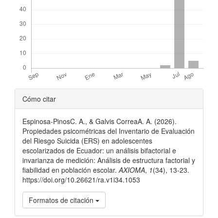
Detalles
Cómo citar
del
Espinosa-PinosC. A., & Galvis CorreaA. A. (2026).
artículo
Propiedades psicométricas del Inventario de Evaluación
del Riesgo Suicida (ERS) en adolescentes
escolarizados de Ecuador: un análisis bifactorial e
invarianza de medición: Análisis de estructura factorial y
fiabilidad en población escolar.
AXIOMA
,
1
(34), 13-23.
https://doi.org/10.26621/ra.v1i34.1053
Formatos de citación