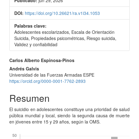
Publicado:
jun 29, 2026
DOI:
https://doi.org/10.26621/ra.v1i34.1053
Palabras clave:
Adolescentes escolarizados, Escala de Orientación
Suicida, Propiedades psicométricas, Riesgo suicida,
Validez y confiabilidad
Contenido
Carlos Alberto Espinosa-Pinos
principal
Andrés Galvis
Universidad de las Fuerzas Armadas ESPE
del
https://orcid.org/0000-0001-7762-2893
artículo
Resumen
El suicidio en adolescentes constituye una prioridad de salud
pública mundial y local, siendo la segunda causa de muerte
en jóvenes entre 15 y 29 años, según la OMS.
Descargas