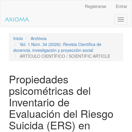
Salto
Registrarse
Entrar
rápido
al
Toggl
contenido
naviga
de
la
página
Inicio
Archivos
Navegación
Vol. 1 Núm. 34 (2026): Revista Científica de
principal
docencia, investigación y proyección social
Contenido
ARTÍCULO CIENTÍFICO / SCIENTIFIC ARTICLE
principal
Barra
lateral
Propiedades
psicométricas del
Inventario de
Evaluación del Riesgo
Suicida (ERS) en