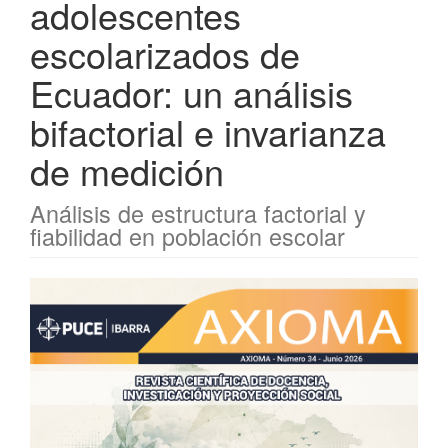
adolescentes
escolarizados de
Ecuador: un análisis
bifactorial e invarianza
de medición
Análisis de estructura factorial y
fiabilidad en población escolar
Barra
lateral
del
artículo