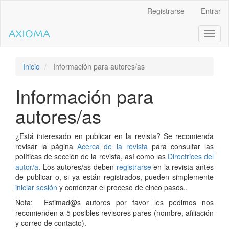
Salto
Registrarse
Entrar
rápido
al
Toggl
contenido
naviga
de
la
página
Inicio
Información para autores/as
Navegación
principal
Información para
Contenido
principal
autores/as
Barra
lateral
¿Está interesado en publicar en la revista? Se recomienda
revisar la página
Acerca de la revista
para consultar las
políticas de sección de la revista, así como las
Directrices del
autor/a
. Los autores/as deben
registrarse
en la revista antes
de publicar o, si ya están registrados, pueden simplemente
iniciar sesión
y comenzar el proceso de cinco pasos..
Nota: Estimad@s autores por favor les pedimos nos
recomienden a 5 posibles revisores pares (nombre, afiliación
y correo de contacto).