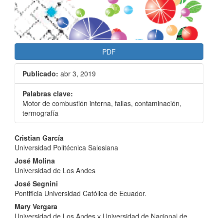
PDF
Publicado:
abr 3, 2019
Palabras clave:
Motor de combustión interna, fallas, contaminación,
termografía
Contenido
Cristian García
Universidad Politécnica Salesiana
principal
José Molina
del
Universidad de Los Andes
artículo
José Segnini
Pontificia Universidad Católica de Ecuador.
Mary Vergara
Universidad de Los Andes y Universidad de Nacional de