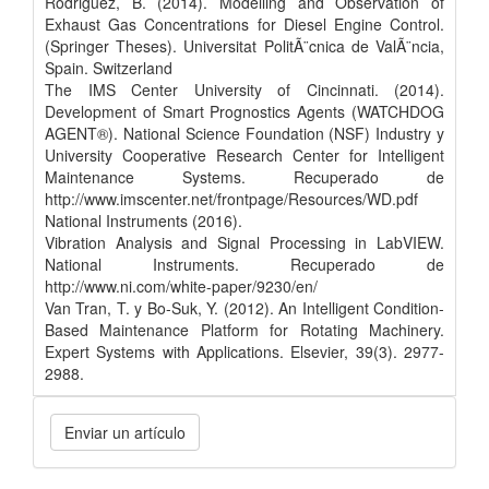
Rodriguez, B. (2014). Modelling and Observation of
Exhaust Gas Concentrations for Diesel Engine Control.
(Springer Theses). Universitat PolitÃ¨cnica de ValÃ¨ncia,
Spain. Switzerland
The IMS Center University of Cincinnati. (2014).
Development of Smart Prognostics Agents (WATCHDOG
AGENT®). National Science Foundation (NSF) Industry y
University Cooperative Research Center for Intelligent
Maintenance Systems. Recuperado de
http://www.imscenter.net/frontpage/Resources/WD.pdf
National Instruments (2016).
Vibration Analysis and Signal Processing in LabVIEW.
National Instruments. Recuperado de
http://www.ni.com/white-paper/9230/en/
Van Tran, T. y Bo-Suk, Y. (2012). An Intelligent Condition-
Based Maintenance Platform for Rotating Machinery.
Expert Systems with Applications. Elsevier, 39(3). 2977-
2988.
Enviar un artículo