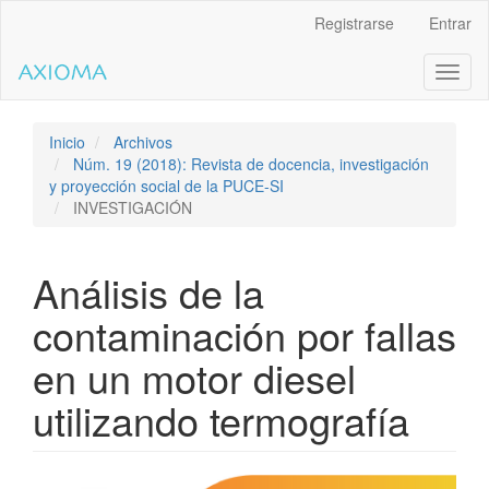
Salto
Registrarse
Entrar
rápido
al
Toggl
contenido
naviga
de
la
página
Inicio
Archivos
Navegación
Núm. 19 (2018): Revista de docencia, investigación
principal
y proyección social de la PUCE-SI
Contenido
INVESTIGACIÓN
principal
Barra
lateral
Análisis de la
contaminación por fallas
en un motor diesel
utilizando termografía