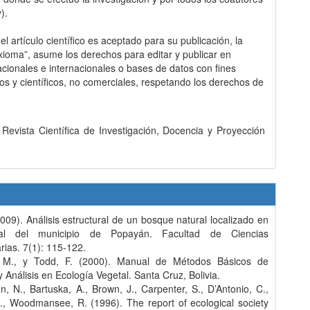
y).
l artículo científico es aceptado para su publicación, la
Axioma”, asume los derechos para editar y publicar en
acionales e internacionales o bases de datos con fines
s y científicos, no comerciales, respetando los derechos de
evista Científica de Investigación, Docencia y Proyección
(2009). Análisis estructural de un bosque natural localizado en
al del municipio de Popayán. Facultad de Ciencias
ias. 7(1): 115-122.
, M., y Todd, F. (2000). Manual de Métodos Básicos de
 Análisis en Ecología Vegetal. Santa Cruz, Bolivia.
n, N., Bartuska, A., Brown, J., Carpenter, S., D’Antonio, C.,
R., Woodmansee, R. (1996). The report of ecological society