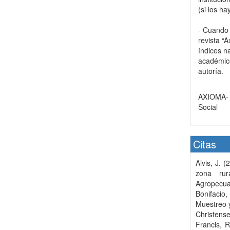
(si los ha
- Cuando e
revista “
índices n
académico
autoría.
AXIOMA- R
Social
Citas
Alvis, J. 
zona rur
Agropecuar
Bonifacio
Muestreo y
Christense
Francis, 