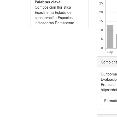
Palabras clave:
Composición florística
Ecosistema Estado de
conservación Especies
indicadoras Remanente
Detal
Cómo cit
del
Curipoma 
artícu
Evaluació
Protector
https://d
Formato