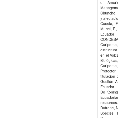
of Ameri
Management
Chuncho, 
y afectaci
Cuesta, F
Muriel, P.
Ecuador 
CONDESAN, 
Curipoma
estructura
en el Volc
Biológicas
Curipoma,
Protector
titulación
Gestión A
Ecuador.
De Koning,
Ecuadoria
resources
Dufrene, M
Species: 