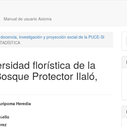
Manual de usuario Axioma
docencia, investigación y proyección social de la PUCE-SI
TADÍSTICA
rsidad florística de la
sque Protector Ilaló,
nido
uripoma Heredia
pal
¼ello
érez