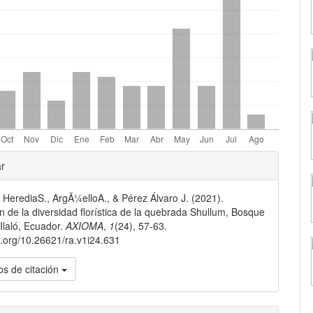
les
ar
HerediaS., ArgÃ¼elloA., & Pérez Álvaro J. (2021).
lo
n de la diversidad florística de la quebrada Shullum, Bosque
 Ilaló, Ecuador.
AXIOMA
,
1
(24), 57-63.
oi.org/10.26621/ra.v1i24.631
s de citación