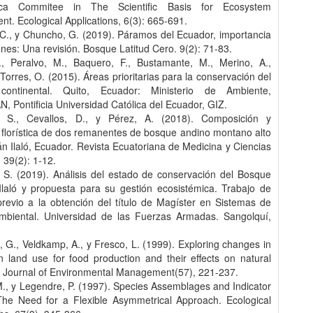
ca Commitee in The Scientific Basis for Ecosystem
. Ecological Applications, 6(3): 665-691.
C., y Chuncho, G. (2019). Páramos del Ecuador, importancia
ones: Una revisión. Bosque Latitud Cero. 9(2): 71-83.
., Peralvo, M., Baquero, F., Bustamante, M., Merino, A.,
, Torres, O. (2015). Áreas prioritarias para la conservación del
continental. Quito, Ecuador: Ministerio de Ambiente,
Pontificia Universidad Católica del Ecuador, GIZ.
, S., Cevallos, D., y Pérez, A. (2018). Composición y
 florística de dos remanentes de bosque andino montano alto
án Ilaló, Ecuador. Revista Ecuatoriana de Medicina y Ciencias
, 39(2): 1-12.
 S. (2019). Análisis del estado de conservación del Bosque
 Ilaló y propuesta para su gestión ecosistémica. Trabajo de
 previo a la obtención del título de Magíster en Sistemas de
mbiental. Universidad de las Fuerzas Armadas. Sangolquí,
 G., Veldkamp, A., y Fresco, L. (1999). Exploring changes in
n land use for food production and their effects on natural
. Journal of Environmental Management(57), 221-237.
., y Legendre, P. (1997). Species Assemblages and Indicator
The Need for a Flexible Asymmetrical Approach. Ecological