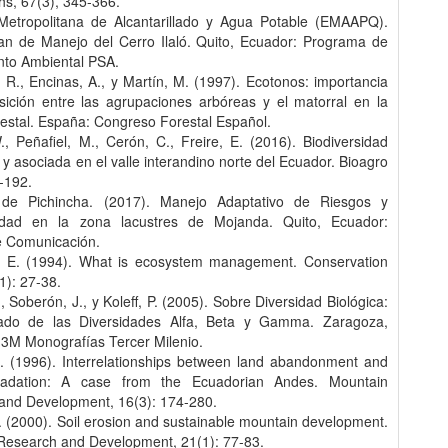
s, 67(3), 345-366.
etropolitana de Alcantarillado y Agua Potable (EMAAPQ).
lan de Manejo del Cerro Ilaló. Quito, Ecuador: Programa de
to Ambiental PSA.
 R., Encinas, A., y Martín, M. (1997). Ecotonos: importancia
nsición entre las agrupaciones arbóreas y el matorral en la
restal. España: Congreso Forestal Español.
, Peñafiel, M., Cerón, C., Freire, E. (2016). Biodiversidad
 y asociada en el valle interandino norte del Ecuador. Bioagro
-192.
 de Pichincha. (2017). Manejo Adaptativo de Riesgos y
lidad en la zona lacustres de Mojanda. Quito, Ecuador:
e Comunicación.
 E. (1994). What is ecosystem management. Conservation
(1): 27-38.
G., Soberón, J., y Koleff, P. (2005). Sobre Diversidad Biológica:
icado de las Diversidades Alfa, Beta y Gamma. Zaragoza,
3M Monografías Tercer Milenio.
. (1996). Interrelationships between land abandonment and
radation: A case from the Ecuadorian Andes. Mountain
and Development, 16(3): 174-280.
 (2000). Soil erosion and sustainable mountain development.
Research and Development, 21(1): 77-83.