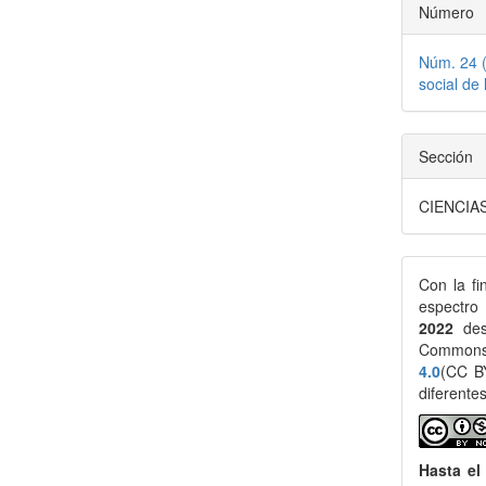
Número
Núm. 24 (
social de
Sección
CIENCIA
Con la fi
espectro
2022
des
Common
4.0
(CC BY
diferente
Hasta el