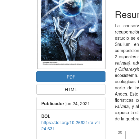
artículo
artícu
Resu
La conserv
recuperació
estudio se e
Shullum en
composición 
2 especies 
valvata)
, a
y
Citharexylu
ecosistema.
PDF
ecológicas 
norte de lo
HTML
Andes. Este
florísticas
Publicado:
jun 24, 2021
valvata
, y 
expuso la si
DOI:
de la quebr
https://doi.org/10.26621/ra.v1i
24.631
Descargas