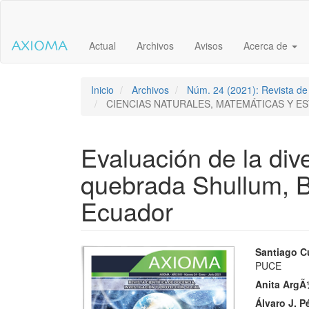
Salto
rápido
al
Actual
Archivos
Avisos
Acerca de
contenido
de
la
página
Inicio
Archivos
Núm. 24 (2021): Revista de 
Navegación
CIENCIAS NATURALES, MATEMÁTICAS Y ES
principal
Contenido
principal
Evaluación de la dive
Barra
lateral
quebrada Shullum, Bo
Ecuador
Barra
Conte
Santiago C
PUCE
lateral
princi
Anita ArgÃ
del
del
Álvaro J. P