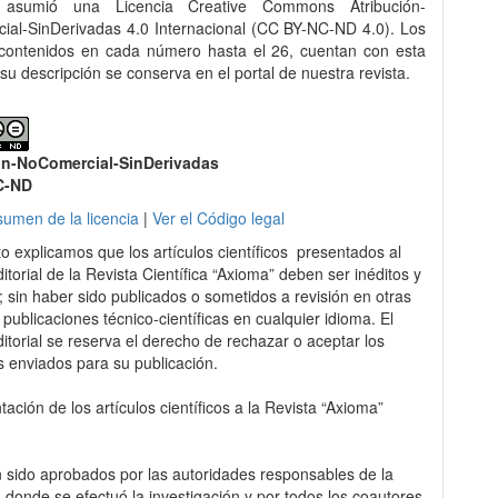
asumió una Licencia Creative Commons Atribución-
al-SinDerivadas 4.0 Internacional (CC BY-NC-ND 4.0). Los
 contenidos en cada número hasta el 26, cuentan con esta
 su descripción se conserva en el portal de nuestra revista.
ón-NoComercial-SinDerivadas
C-ND
sumen de la licencia
|
Ver el Código legal
to explicamos que los artículos científicos presentados al
itorial de la Revista Científica “Axioma” deben ser inéditos y
s; sin haber sido publicados o sometidos a revisión en otras
 publicaciones técnico-científicas en cualquier idioma. El
itorial se reserva el derecho de rechazar o aceptar los
s enviados para su publicación.
ación de los artículos científicos a la Revista “Axioma”
 sido aprobados por las autoridades responsables de la
ón donde se efectuó la investigación y por todos los coautores