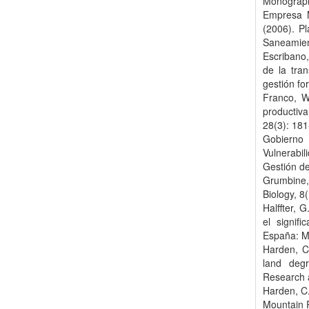
Monograph
Empresa M
(2006). P
Saneamien
Escribano,
de la tra
gestión fo
Franco, W.
productiva
28(3): 181
Gobierno
Vulnerabi
Gestión d
Grumbine,
Biology, 8
Halffter, 
el signif
España: M
Harden, C
land deg
Research 
Harden, C.
Mountain 