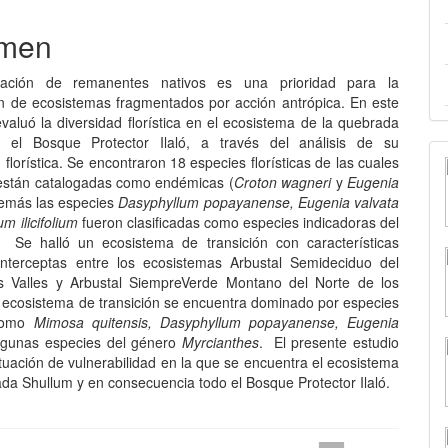
lo
men
ación de remanentes nativos es una prioridad para la
n de ecosistemas fragmentados por acción antrópica. En este
valuó la diversidad florística en el ecosistema de la quebrada
 el Bosque Protector Ilaló, a través del análisis de su
florística. Se encontraron 18 especies florísticas de las cuales
están catalogadas como endémicas (
Croton wagneri
y
Eugenia
demás las especies
Dasyphyllum popayanense, Eugenia valvata
m ilicifolium
fueron clasificadas como especies indicadoras del
 Se halló un ecosistema de transición con características
interceptas entre los ecosistemas Arbustal Semideciduo del
s Valles y Arbustal SiempreVerde Montano del Norte de los
 ecosistema de transición se encuentra dominado por especies
 como
Mimosa quitensis, Dasyphyllum popayanense, Eugenia
algunas especies del género
Myrcianthes
. El presente estudio
tuación de vulnerabilidad en la que se encuentra el ecosistema
ada Shullum y en consecuencia todo el Bosque Protector Ilaló.