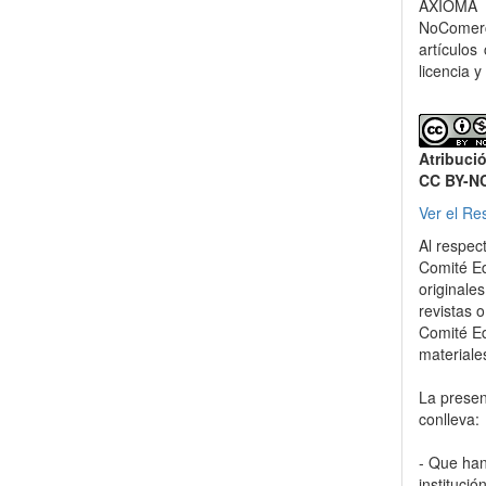
AXIOMA 
NoComerci
artículos
licencia y
Atribuci
CC BY-N
Ver el Re
Al respec
Comité Ed
originale
revistas o
Comité Ed
materiale
La present
conlleva:
- Que han
instituci