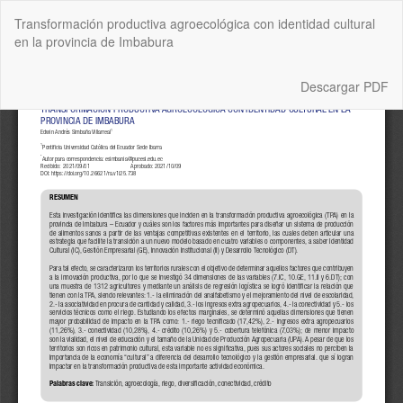
Volver
Transformación productiva agroecológica con identidad cultural
a
en la provincia de Imbabura
los
detalles
del
Descargar
Descargar PDF
artículo