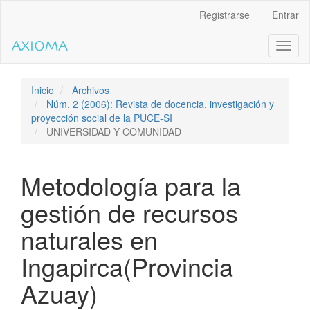
Salto
Registrarse
Entrar
rápido
al
Toggl
contenido
naviga
de
la
página
Inicio
Archivos
Navegación
Núm. 2 (2006): Revista de docencia, investigación y
principal
proyección social de la PUCE-SI
Contenido
UNIVERSIDAD Y COMUNIDAD
principal
Barra
lateral
Metodología para la
gestión de recursos
naturales en
Ingapirca(Provincia
Azuay)