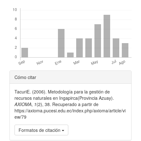
Descargas
Detalles
Cómo citar
del
TacuriE. (2006). Metodología para la gestión de
artículo
recursos naturales en Ingapirca(Provincia Azuay).
AXIOMA
,
1
(2), 38. Recuperado a partir de
https://axioma.pucesi.edu.ec/index.php/axioma/article/vi
ew/79
Formatos de citación