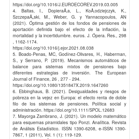
https://doi.org/10.1016/J.EUROECOREV.2019.03.005
4. Baltas, I., DopieraÅ‚a, L., KoÅ‚odziejczyk, K.,
SzczepaÅ„ski, M., Weber, G. y Yannacopoulos, AN
(2021). Óptima gestión de los fondos de pensiones de
aportación definida bajo el efecto de la inflación, la
mortalidad y la incertidumbre. euros. J. Ópera. Res., 298
, 1162-1174.
https://doi.org/10.1016/j.ejor.2021.08.038
5. Boado-Penas, MC, Godínez-Olivares, H., Haberman,
S., y Serrano, P. (2019). Mecanismos automáticos de
balance para sistemas mixtos de pensiones bajo
diferentes estrategias de inversión. The European
Journal of Finance, 26 , 277 - 294.
https://doi.org/10.1080/1351847X.2019.1647260
6. Ebbinghaus, B. (2021). Desigualdades y riesgos de
pobreza en la vejez en Europa: el efecto renta de doble
filo de los sistemas de pensiones. Política social y
administración. https://doi.org/10.1111/SPOL.12683
7. Mayorga Zambrano, J. (2021). Un modelo matemático
para esquemas piramidales tipo Ponzi. Analítica. Revista
de Análisis Estadístico. ISSN 1390-6208, e-ISSN 1390-
7867, 1 (2011), Vol. 1 (1): 119-129.