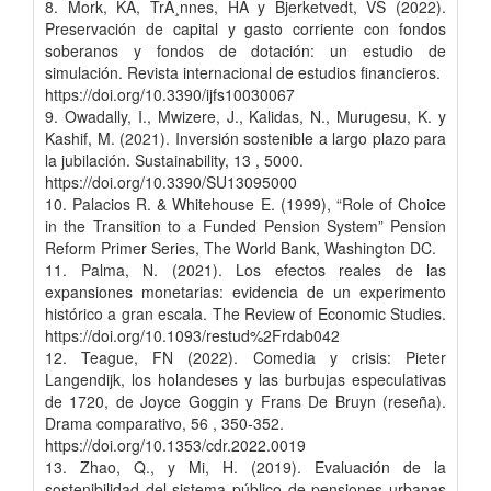
8. Mork, KA, TrÃ¸nnes, HA y Bjerketvedt, VS (2022).
Preservación de capital y gasto corriente con fondos
soberanos y fondos de dotación: un estudio de
simulación. Revista internacional de estudios financieros.
https://doi.org/10.3390/ijfs10030067
9. Owadally, I., Mwizere, J., Kalidas, N., Murugesu, K. y
Kashif, M. (2021). Inversión sostenible a largo plazo para
la jubilación. Sustainability, 13 , 5000.
https://doi.org/10.3390/SU13095000
10. Palacios R. & Whitehouse E. (1999), “Role of Choice
in the Transition to a Funded Pension System” Pension
Reform Primer Series, The World Bank, Washington DC.
11. Palma, N. (2021). Los efectos reales de las
expansiones monetarias: evidencia de un experimento
histórico a gran escala. The Review of Economic Studies.
https://doi.org/10.1093/restud%2Frdab042
12. Teague, FN (2022). Comedia y crisis: Pieter
Langendijk, los holandeses y las burbujas especulativas
de 1720, de Joyce Goggin y Frans De Bruyn (reseña).
Drama comparativo, 56 , 350-352.
https://doi.org/10.1353/cdr.2022.0019
13. Zhao, Q., y Mi, H. (2019). Evaluación de la
sostenibilidad del sistema público de pensiones urbanas