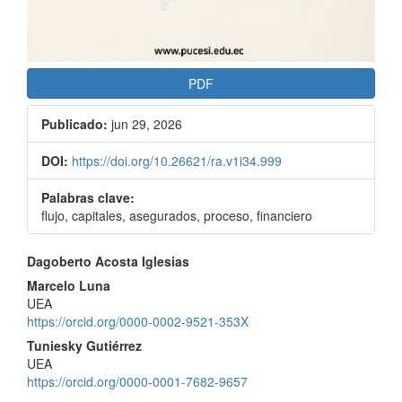
PDF
Publicado:
jun 29, 2026
DOI:
https://doi.org/10.26621/ra.v1i34.999
Palabras clave:
flujo, capitales, asegurados, proceso, financiero
Contenido
Dagoberto Acosta Iglesias
principal
Marcelo Luna
UEA
del
https://orcid.org/0000-0002-9521-353X
artículo
Tuniesky Gutiérrez
UEA
https://orcid.org/0000-0001-7682-9657