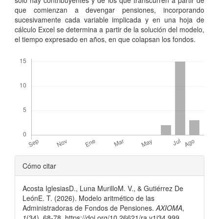
que comienzan a devengar pensiones, incorporando
sucesivamente cada variable implicada y en una hoja de
cálculo Excel se determina a partir de la solución del modelo,
el tiempo expresado en años, en que colapsan los fondos.
Descargas
Detalles
Cómo citar
del
Acosta IglesiasD., Luna MurilloM. V., & Gutiérrez De
artículo
LeónE. T. (2026). Modelo aritmético de las
Administradoras de Fondos de Pensiones.
AXIOMA
,
1
(34), 68-78. https://doi.org/10.26621/ra.v1i34.999