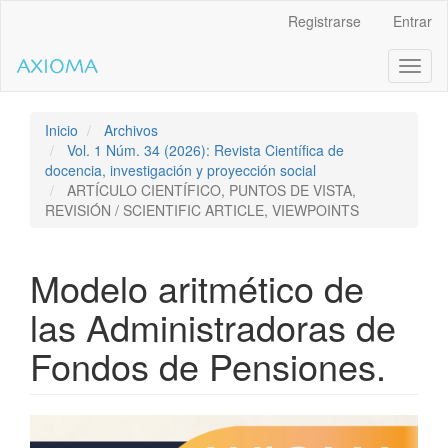
Salto
Registrarse
Entrar
rápido
al
Toggl
contenido
naviga
de
la
página
Inicio
Archivos
Navegación
Vol. 1 Núm. 34 (2026): Revista Científica de
principal
docencia, investigación y proyección social
Contenido
ARTÍCULO CIENTÍFICO, PUNTOS DE VISTA,
principal
REVISIÓN / SCIENTIFIC ARTICLE, VIEWPOINTS
Barra
lateral
Modelo aritmético de
las Administradoras de
Fondos de Pensiones.
Barra