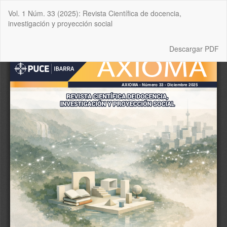
Volver
Vol. 1 Núm. 33 (2025): Revista Científica de docencia,
a
investigación y proyección social
los
detalles
del
Descargar
Descargar PDF
artículo