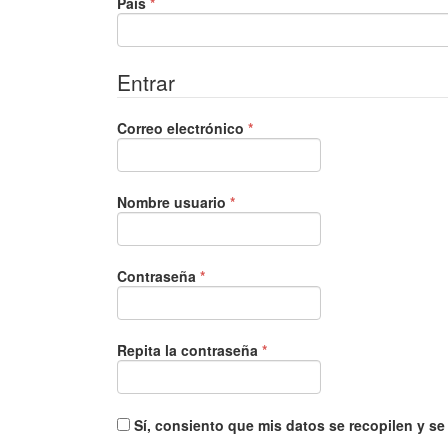
Obligatorio
País
*
Entrar
Obligatorio
Correo electrónico
*
Obligatorio
Nombre usuario
*
Obligatorio
Contraseña
*
Obligatorio
Repita la contraseña
*
Sí, consiento que mis datos se recopilen y s