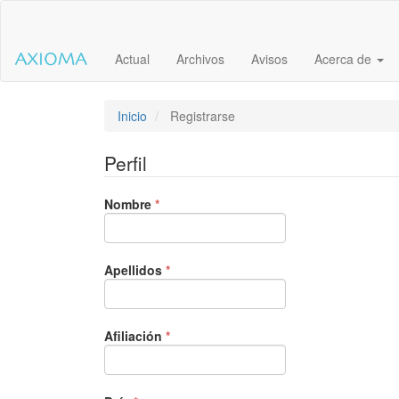
Salto
rápido
al
Actual
Archivos
Avisos
Acerca de
contenido
de
la
página
Inicio
Registrarse
Navegación
principal
Perfil
Contenido
principal
Obligatorio
Barra
Nombre
*
lateral
Obligatorio
Apellidos
*
Obligatorio
Afiliación
*