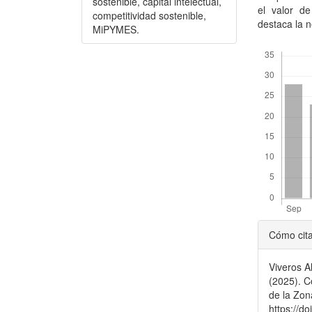
sostenible, capital intelectual,
el valor de
competitividad sostenible,
destaca la n
MiPYMES.
Descargas
Detal
Cómo cit
del
Viveros A
artícu
(2025). C
de la Zon
https://d