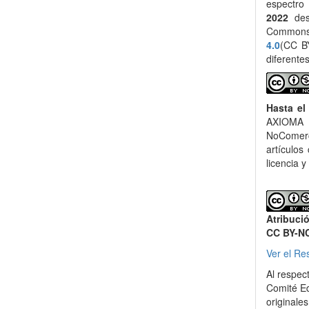
espectro
2022
des
Common
4.0
(CC BY
diferente
Hasta el
AXIOMA 
NoComerci
artículos
licencia y
Atribuci
CC BY-N
Ver el Re
Al respec
Comité Ed
originale