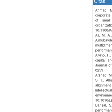
Citas
Ahmad, M.
corporate 
of small
organizat
10.1108/K
Ali, M. A.
Almubayd
multidime
performanc
Alvino, F.
capital a
Journal of
0259
Arshad, M.
S. I., Al
alignment 
intellectu
environm
10.1016/j.
Bansal, S
performan