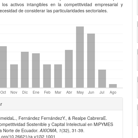
 los activos intangibles en la competitividad empresarial y
ecesidad de considerar las particularidades sectoriales.
les
ar
lmeidaL., Fernández FernándezY., & Realpe CabreraE.
lo
ompetitividad Sostenible y Capital Intelectual en MiPYMES
a Norte de Ecuador.
AXIOMA
,
1
(32), 31-39.
oi.org/10.26621/ra.v1i32.1001