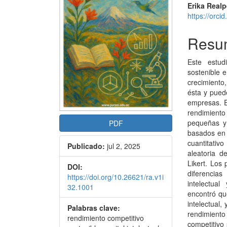
artículo
artícu
Erika Real
https://orc
Resu
Este estud
sostenible 
crecimiento
ésta y pued
empresas. El
rendimiento
pequeñas y
PDF
basados en 
cuantitativ
Publicado:
jul 2, 2025
aleatoria 
Likert. Los
DOI:
diferencias
https://doi.org/10.26621/ra.v1i
intelectua
32.1001
encontró qu
intelectual,
Palabras clave:
rendimiento 
rendimiento competitivo
competitivo