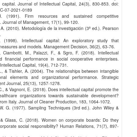
al capital. Journal of Intellectual Capital, 24(3), 830-853. doi:
IC-07-2021-0189
J. (1991). Firm resources and sustained competitive
. Journal of Management, 17(1), 99-120.
 A. (2010). Metodología de la investigación (3ª ed.). Pearson
.
. (1998). Intellectual capital: An exploratory study that
measures and models. Management Decision, 36(2), 63-76.
, Ciambotti, M., Palazzi, F., & Sgro, F. (2018). Intellectual
nd financial performance in social cooperative enterprises.
Intellectual Capital, 19(4), 712-731.
., & Tishler, A. (2004). The relationships between intangible
ional elements and organizational performance. Strategic
t Journal, 25(13), 1257-1278.
C., & Vagnoni, E. (2018). Does intellectual capital promote the
healthcare organizations towards sustainable development?
rom Italy. Journal of Cleaner Production, 183, 1064-1072.
W. G. (1977). Sampling Techniques (3rd ed.). John Wiley &
 & Glass, C. (2018). Women on corporate boards: Do they
rporate social responsibility? Human Relations, 71(7), 897-