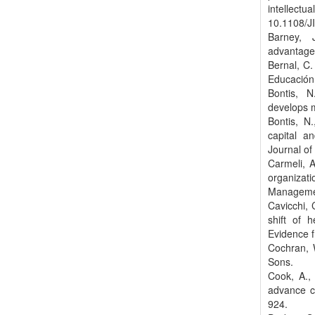
intellectu
10.1108/J
Barney, 
advantage
Bernal, C.
Educación
Bontis, N
develops 
Bontis, N.
capital a
Journal of 
Carmeli, A
organizat
Managemen
Cavicchi, 
shift of 
Evidence f
Cochran, 
Sons.
Cook, A.,
advance co
924.