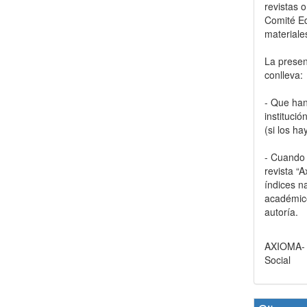
revistas o
Comité Ed
materiale
La present
conlleva:
- Que han
instituci
(si los ha
- Cuando e
revista “
índices n
académico
autoría.
AXIOMA- R
Social