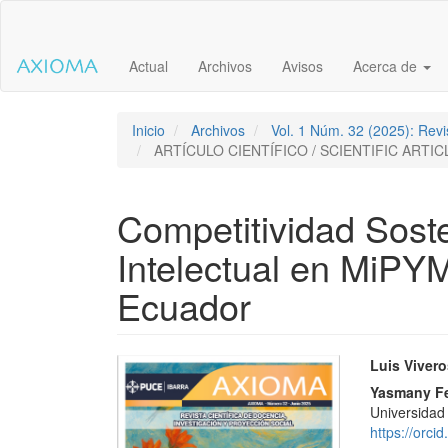
Salto
rápido
al
Actual
Archivos
Avisos
Acerca de
contenido
de
la
página
Inicio
Archivos
Vol. 1 Núm. 32 (2025): Revis
Navegación
ARTÍCULO CIENTÍFICO / SCIENTIFIC ARTIC
principal
Contenido
principal
Competitividad Soste
Barra
lateral
Intelectual en MiPY
Ecuador
Barra
Conte
Luis Viver
lateral
princi
Yasmany F
Universidad 
del
del
https://orc