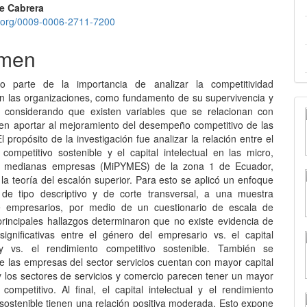
lo
pe Cabrera
id.org/0009-0006-2711-7200
men
io parte de la importancia de analizar la competitividad
en las organizaciones, como fundamento de su supervivencia y
, considerando que existen variables que se relacionan con
en aportar al mejoramiento del desempeño competitivo de las
 propósito de la investigación fue analizar la relación entre el
 competitivo sostenible y el capital intelectual en las micro,
 medianas empresas (MiPYMES) de la zona 1 de Ecuador,
la teoría del escalón superior. Para esto se aplicó un enfoque
o de tipo descriptivo y de corte transversal, a una muestra
de empresarios, por medio de un cuestionario de escala de
 principales hallazgos determinaron que no existe evidencia de
 significativas entre el género del empresario vs. el capital
l y vs. el rendimiento competitivo sostenible. También se
e las empresas del sector servicios cuentan con mayor capital
 y los sectores de servicios y comercio parecen tener un mayor
competitivo. Al final, el capital intelectual y el rendimiento
 sostenible tienen una relación positiva moderada. Esto expone