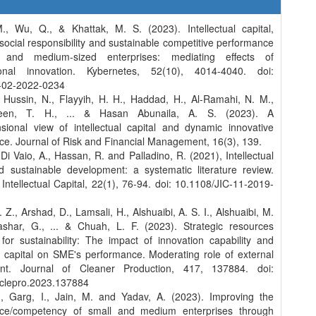
, Wu, Q., & Khattak, M. S. (2023). Intellectual capital,
social responsibility and sustainable competitive performance
 and medium-sized enterprises: mediating effects of
ional innovation. Kybernetes, 52(10), 4014-4040. doi:
-02-2022-0234
, Hussin, N., Flayyih, H. H., Haddad, H., Al-Ramahi, N. M.,
een, T. H., ... & Hasan Abunaila, A. S. (2023). A
nsional view of intellectual capital and dynamic innovative
e. Journal of Risk and Financial Management, 16(3), 139.
, Di Vaio, A., Hassan, R. and Palladino, R. (2021), Intellectual
nd sustainable development: a systematic literature review.
 Intellectual Capital, 22(1), 76-94. doi: 10.1108/JIC-11-2019-
 Z., Arshad, D., Lamsali, H., Alshuaibi, A. S. I., Alshuaibi, M.
bashar, G., ... & Chuah, L. F. (2023). Strategic resources
for sustainability: The impact of innovation capability and
al capital on SME's performance. Moderating role of external
ent. Journal of Cleaner Production, 417, 137884. doi:
jclepro.2023.137884
., Garg, I., Jain, M. and Yadav, A. (2023). Improving the
ce/competency of small and medium enterprises through