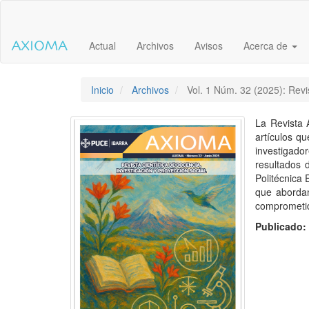
Salto
rápido
al
Actual
Archivos
Avisos
Acerca de
contenido
de
la
página
Inicio
Archivos
Vol. 1 Núm. 32 (2025): Revis
Navegación
principal
La Revista 
Contenido
artículos qu
principal
investigad
Barra
resultados 
lateral
Politécnica
que abordan
comprometid
Publicado