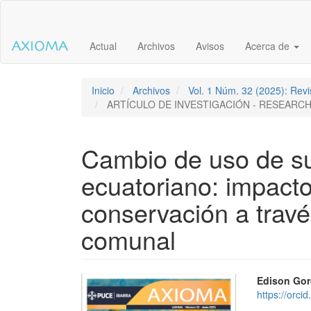
Salto
rápido
al
Actual
Archivos
Avisos
Acerca de
contenido
de
la
página
Inicio
Archivos
Vol. 1 Núm. 32 (2025): Revis
Navegación
ARTÍCULO DE INVESTIGACIÓN - RESEARCH
principal
Contenido
principal
Cambio de uso de su
Barra
lateral
ecuatoriano: impacto
conservación a travé
comunal
Barra
Conte
Edison Gor
https://orc
lateral
princi