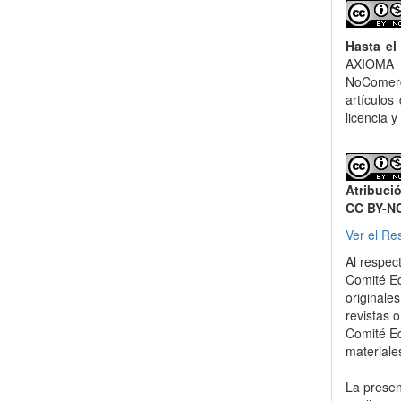
Hasta el
AXIOMA 
NoComerci
artículos
licencia y
Atribuci
CC BY-N
Ver el Re
Al respec
Comité Ed
originale
revistas o
Comité Ed
materiale
La present