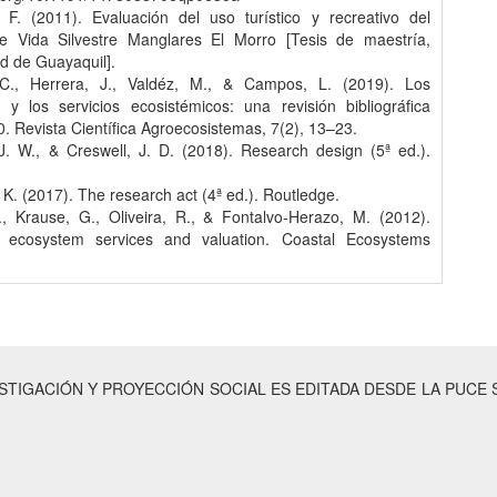
 F. (2011). Evaluación del uso turístico y recreativo del
e Vida Silvestre Manglares El Morro [Tesis de maestría,
d de Guayaquil].
 C., Herrera, J., Valdéz, M., & Campos, L. (2019). Los
 y los servicios ecosistémicos: una revisión bibliográfica
 Revista Científica Agroecosistemas, 7(2), 13–23.
 J. W., & Creswell, J. D. (2018). Research design (5ª ed.).
 K. (2017). The research act (4ª ed.). Routledge.
., Krause, G., Oliveira, R., & Fontalvo-Herazo, M. (2012).
 ecosystem services and valuation. Coastal Ecosystems
ESTIGACIÓN Y PROYECCIÓN SOCIAL ES EDITADA DESDE LA PUCE 