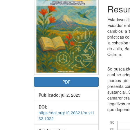
del
del
Resu
artículo
artícu
Esta invest
Ecuador ent
cambios a t
prácticas co
la cohesión
de Julio, B
Ostrom.
Se busca ide
cual se ado
marcos de 
PDF
presenta c
sustancial. 
Publicado:
jul 2, 2025
camaronera
negativos e
DOI:
que depende
https://doi.org/10.26621/ra.v1i
32.1022
Descargas