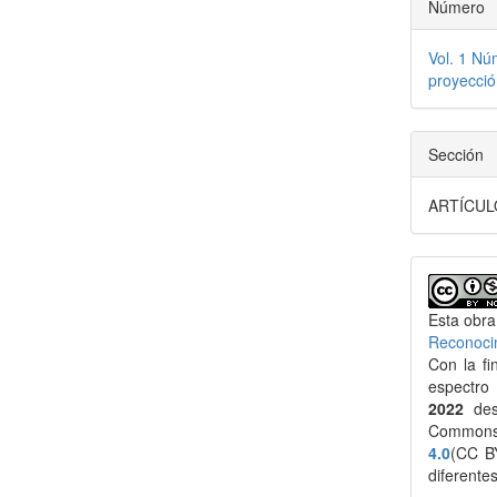
Número
Vol. 1 Nú
proyecció
Sección
ARTÍCUL
Esta obra
Reconoci
Con la fi
espectro
2022
des
Common
4.0
(CC BY
diferente