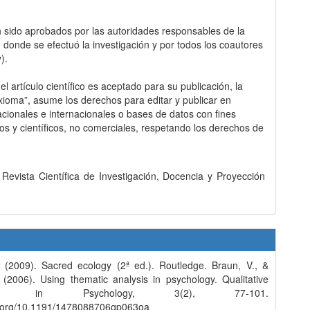
 sido aprobados por las autoridades responsables de la
ón donde se efectuó la investigación y por todos los coautores
y).
l artículo científico es aceptado para su publicación, la
Axioma”, asume los derechos para editar y publicar en
acionales e internacionales o bases de datos con fines
s y científicos, no comerciales, respetando los derechos de
evista Científica de Investigación, Docencia y Proyección
. (2009). Sacred ecology (2ª ed.). Routledge. Braun, V., &
 (2006). Using thematic analysis in psychology. Qualitative
rch in Psychology, 3(2), 77-101.
oi.org/10.1191/1478088706qp063oa