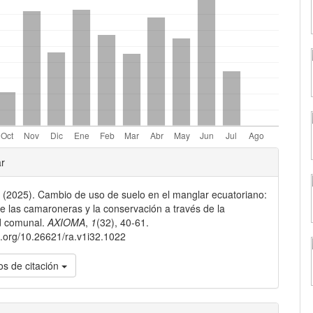
les
ar
. (2025). Cambio de uso de suelo en el manglar ecuatoriano:
lo
e las camaroneras y la conservación a través de la
d comunal.
AXIOMA
,
1
(32), 40-61.
oi.org/10.26621/ra.v1i32.1022
s de citación