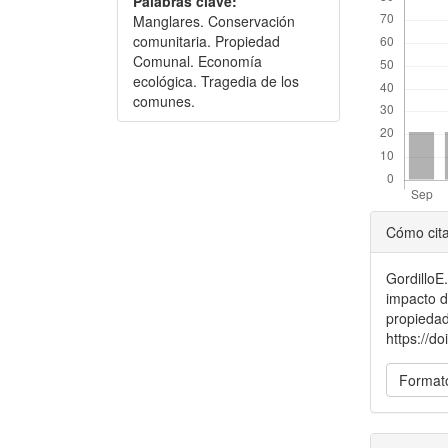
Palabras clave:
Manglares. Conservación
comunitaria. Propiedad
Comunal. Economía
ecológica. Tragedia de los
comunes.
Detal
Cómo cit
del
GordilloE
artícu
impacto d
propieda
https://d
Formato