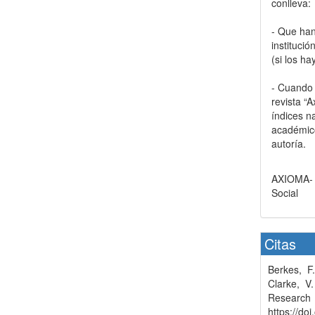
conlleva:
- Que han
instituci
(si los ha
- Cuando e
revista “
índices n
académico
autoría.
AXIOMA- R
Social
Citas
Berkes, F
Clarke, V.
Resea
https://d