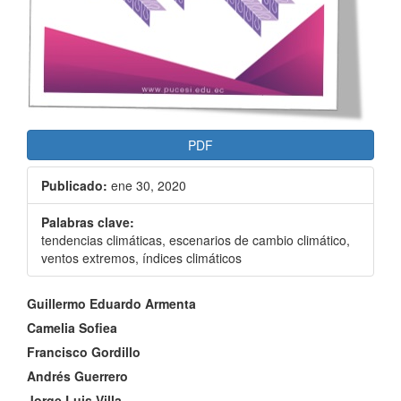
PDF
Publicado:
ene 30, 2020
Palabras clave:
tendencias climáticas, escenarios de cambio climático,
ventos extremos, índices climáticos
Contenido
Guillermo Eduardo Armenta
principal
Camelia Sofiea
Francisco Gordillo
del
Andrés Guerrero
artículo
Jorge Luis Villa