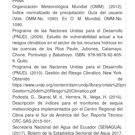
PRAA.
Organización Meteorológica Mundial (OMM). (2012).
Índice normalizado de precipitación: Guía del usuario
(Vols. OMM-No. 1090). En O. M. Mundial, OMM-No.
1090.
Programa de las Naciones Unidas para el Desarrollo
(PNUD). (2009). Estudio de vulnerabilidad actual a los
riesgos climáticos en el sector de los recursos hídricos en
las cuencas de los Ríos Paute, Jubones, Catamayo,
Chone, Portoviejo y Babahoyo. ISBN: 978-9978-92-805-
9. Quito.
Programa de las Naciones Unidas para el Desarrollo
(PNUD). (2010). Gestión del Riesgo Climático. New York.
Obtenido de
https://www.undp.org/content/dam/undp/library/crisis%20prevent
Gestion%20del%20Riesgo%20Climatico.pdf
Podestá, G., Skansi, M. d., Herrera, N., Veiga, H. (2016).
Descripción de índices para el monitoreo de sequía
meteorológica implementados por el Centro Regional del
Clima para el Sur de América del Sur. Reporte Técnico
CRC-SAS-2015-001.
Secretaría Nacional del Agua del Ecuador (SENAGUA).
(2017). Boletín de la Estadística Sectorial del Agua 2017.