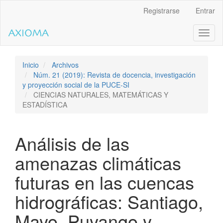
Salto
Registrarse
Entrar
rápido
al
Toggl
contenido
naviga
de
la
página
Inicio
Archivos
Navegación
Núm. 21 (2019): Revista de docencia, investigación
principal
y proyección social de la PUCE-SI
Contenido
CIENCIAS NATURALES, MATEMÁTICAS Y
principal
ESTADÍSTICA
Barra
lateral
Análisis de las
amenazas climáticas
futuras en las cuencas
hidrográficas: Santiago,
Mayo, Puyango y