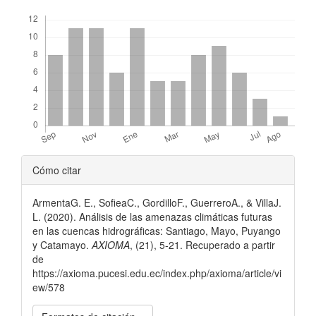
Descargas
Detalles
Cómo citar
del
ArmentaG. E., SofieaC., GordilloF., GuerreroA., & VillaJ.
artículo
L. (2020). Análisis de las amenazas climáticas futuras
en las cuencas hidrográficas: Santiago, Mayo, Puyango
y Catamayo.
AXIOMA
, (21), 5-21. Recuperado a partir
de
https://axioma.pucesi.edu.ec/index.php/axioma/article/vi
ew/578