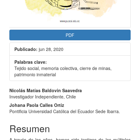
PDF
Publicado:
jun 28, 2020
Palabras clave:
Tejido social, memoria colectiva, cierre de minas,
patrimonio inmaterial
Contenido
Nicolás Matías Baldovin Saavedra
Investigador Independiente, Chile
principal
Johana Paola Calles Ortiz
del
Pontificia Universidad Católica del Ecuador Sede Ibarra.
artículo
Resumen
A través de los años, hemos sido testigos de los múltiples