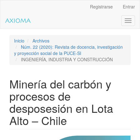
Salto
Registrarse
Entrar
rápido
al
Toggl
contenido
naviga
de
la
página
Inicio
Archivos
Navegación
Núm. 22 (2020): Revista de docencia, investigación
principal
y proyección social de la PUCE-SI
Contenido
INGENIERÍA, INDUSTRIA Y CONSTRUCCIÓN
principal
Barra
lateral
Minería del carbón y
procesos de
desposesión en Lota
Alto – Chile