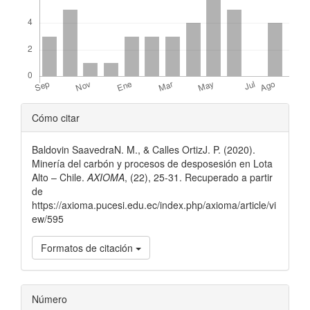
Detalles
Cómo citar
del
Baldovin SaavedraN. M., & Calles OrtizJ. P. (2020).
artículo
Minería del carbón y procesos de desposesión en Lota
Alto – Chile.
AXIOMA
, (22), 25-31. Recuperado a partir
de
https://axioma.pucesi.edu.ec/index.php/axioma/article/vi
ew/595
Formatos de citación
Número