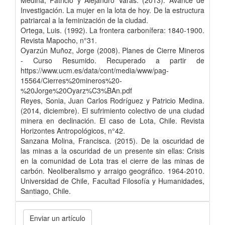
Medina, Patricio y Alejandro Varas. (2013). Avance de
Investigación. La mujer en la lota de hoy. De la estructura
patriarcal a la feminización de la ciudad.
Ortega, Luis. (1992). La frontera carbonífera: 1840-1900.
Revista Mapocho, n°31.
Oyarzún Muñoz, Jorge (2008). Planes de Cierre Mineros
- Curso Resumido. Recuperado a partir de
https://www.ucm.es/data/cont/media/www/pag-
15564/Cierres%20mineros%20-
%20Jorge%20Oyarz%C3%BAn.pdf
Reyes, Sonia, Juan Carlos Rodríguez y Patricio Medina.
(2014, diciembre). El sufrimiento colectivo de una ciudad
minera en declinación. El caso de Lota, Chile. Revista
Horizontes Antropológicos, n°42.
Sanzana Molina, Francisca. (2015). De la oscuridad de
las minas a la oscuridad de un presente sin ellas: Crisis
en la comunidad de Lota tras el cierre de las minas de
carbón. Neoliberalismo y arraigo geográfico. 1964-2010.
Universidad de Chile, Facultad Filosofía y Humanidades,
Santiago, Chile.
Enviar un artículo