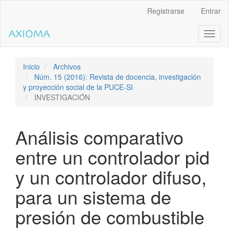
Salto
Registrarse
Entrar
rápido
al
Toggl
contenido
naviga
de
la
página
Inicio
Archivos
Navegación
Núm. 15 (2016): Revista de docencia, investigación
principal
y proyección social de la PUCE-SI
Contenido
INVESTIGACIÓN
principal
Barra
lateral
Análisis comparativo
entre un controlador pid
y un controlador difuso,
para un sistema de
presión de combustible