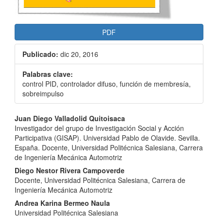
PDF
Publicado:
dic 20, 2016
Palabras clave:
control PID, controlador difuso, función de membresía,
sobreimpulso
Contenido
Juan Diego Valladolid Quitoisaca
Investigador del grupo de Investigación Social y Acción
principal
Participativa (GISAP). Universidad Pablo de Olavide. Sevilla.
del
España. Docente, Universidad Politécnica Salesiana, Carrera
de Ingeniería Mecánica Automotriz
artículo
Diego Nestor Rivera Campoverde
Docente, Universidad Politécnica Salesiana, Carrera de
Ingeniería Mecánica Automotriz
Andrea Karina Bermeo Naula
Universidad Politécnica Salesiana