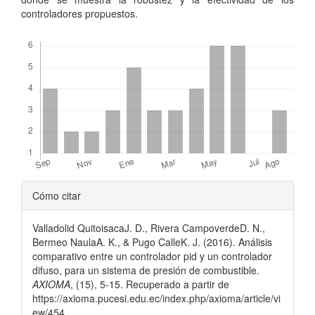
controladores propuestos.
Descargas
Detalles
Cómo citar
del
Valladolid QuitoisacaJ. D., Rivera CampoverdeD. N.,
artículo
Bermeo NaulaA. K., & Pugo CalleK. J. (2016). Análisis
comparativo entre un controlador pid y un controlador
difuso, para un sistema de presión de combustible.
AXIOMA
, (15), 5-15. Recuperado a partir de
https://axioma.pucesi.edu.ec/index.php/axioma/article/vi
ew/454