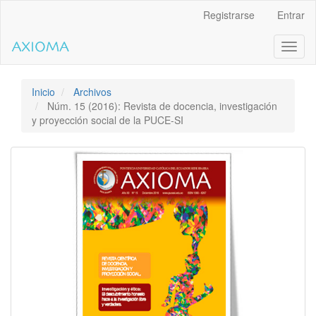
Salto
Registrarse
Entrar
rápido
al
Toggl
contenido
naviga
de
la
página
Inicio
Archivos
Navegación
Núm. 15 (2016): Revista de docencia, investigación
principal
y proyección social de la PUCE-SI
Contenido
principal
Barra
lateral